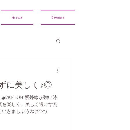
Access
Contact
ずに美しく♪◎
/x.gd/KPTOH 紫外線が強い時
夏を楽しく、美しく過ごすた
きましょうね(*^^*)