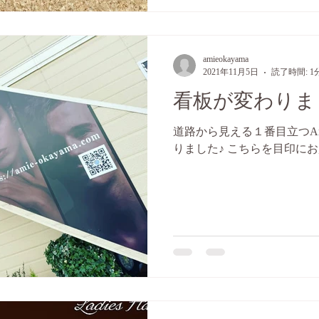
amieokayama
2021年11月5日
読了時間: 1
看板が変わりました
道路から見える１番目立つA
りました♪ こちらを目印にお越