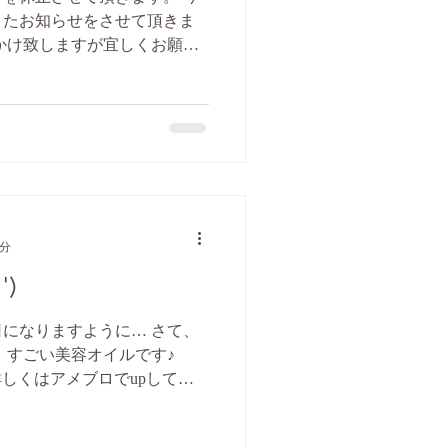
またお知らせをさせて頂きま
かけ致しますが宜しくお願い
eUGJhw◇
1分
')
になりますように… さて、
 すごい美容オイルです♪
ydK2◇ 詳しくはアメブロでupしてい
さい。