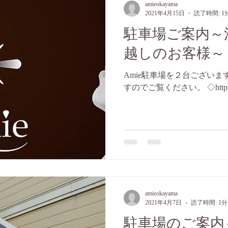
amieokayama
2021年4月15日
読了時間: 1
駐車場ご案内～
越しのお客様～
Amie駐車場を２台ございま
すのでご覧ください。 ◇https://
amieokayama
2021年4月7日
読了時間: 1分
駐車場のご案内