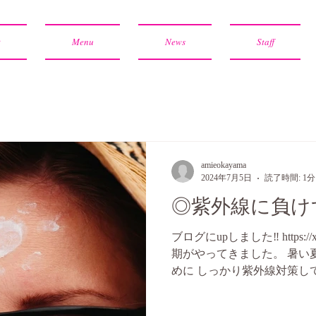
t
Menu
News
Staff
amieokayama
2024年7月5日
読了時間: 1分
◎紫外線に負け
ブログにupしました‼ https:/
期がやってきました。 暑い
めに しっかり紫外線対策してい