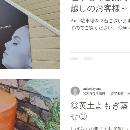
越しのお客様～
Amie駐車場を２台ございま
すのでご覧ください。 ◇https://
amieokayama
2021年3月18日
読了時間: 1
◎黄土よもぎ蒸
せ◎
しばらくの間『よもぎ蒸し』