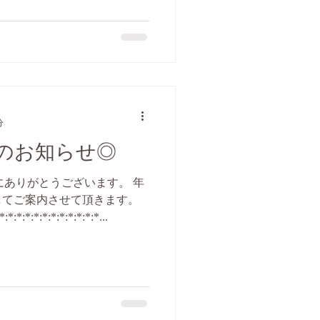
分
のお知らせ◎
にありがとうございます。 年
してご案内させて頂きます。
*:*:*:*:*:*:*:*:*:*:*:*...