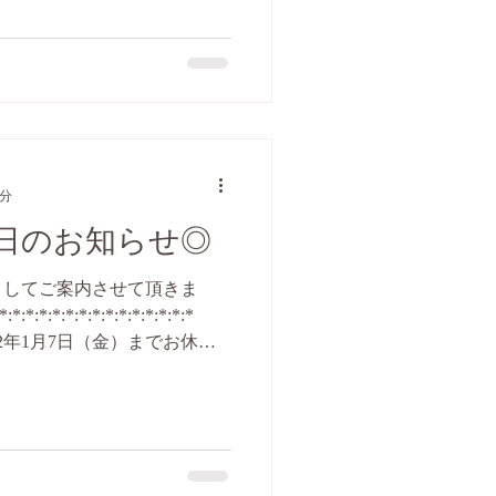
1分
日のお知らせ◎
ましてご案内させて頂きま
:*:*:*:*:*:*:*:*:*:*:*:*:*:*
022年1月7日（金）までお休み
業...