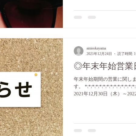
amieokayama
2021年12月24日
読了時間: 
◎年末年始営業
年末年始期間の営業に関し
す。 *:*:*:*:*:*:*:*:*:*:*:*:*:*:*
2021年12月30日（木）～2
2022年1月8日（土）より通常営