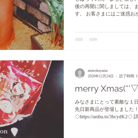
後の再開に関しましては、
す。 お客さまにはご迷惑お
します。 ◇https://amba.to/3
amieokayama
2020年12月24日
読了時間: 
merry Xmas(*'▽
みなさまにとって素敵な１日
先日新商品が登場しました！
◇https://amba.to/3hc
ます(*^^*) 是非、ご覧くだ