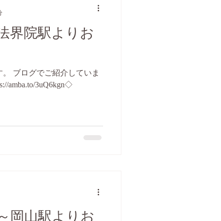
分
法界院駅よりお
す。 ブログでご紹介していま
amba.to/3uQ6kgn◇
～岡山駅よりお