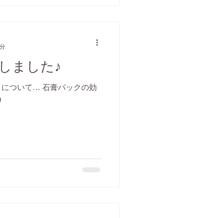
1分
しました♪
について… 石膏パックの効
)