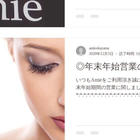
amieokayama
2020年12月5日
読了時間: 1
◎年末年始営業
いつもAmieをご利用頂き誠
末年始期間の営業に関しま
*:*:*:*:*:*:*:*:*:*:*:*:*:*:*:*:*: