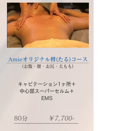
Amieオリジナル樽(たる)コース
(お腹・腰・お尻・太もも)
キャビテーション1ヶ所＋
中心部スーパーセルム＋
EMS
​80分
​￥7,700-