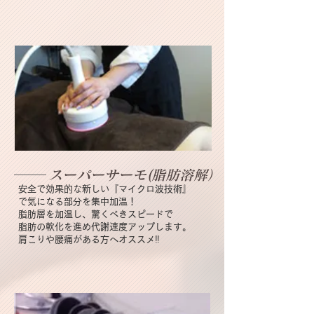
スーパーサーモ(脂肪溶解）
安全で効果的な新しい『マイクロ波技術』
で
気になる部分を集中加温！
脂肪層を加温し、驚くべきスピードで
脂肪の
軟化を進め代謝速度アップします。
肩こりや腰痛がある方へオススメ‼