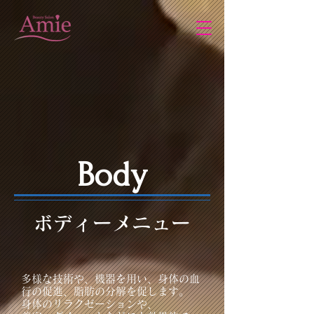
Body
​ボデ
ィーメ
ニュー
​多様な技術や、機器を用い、身体の血
行の促進、脂肪の分解を促します。
身体のリラクゼーションや、