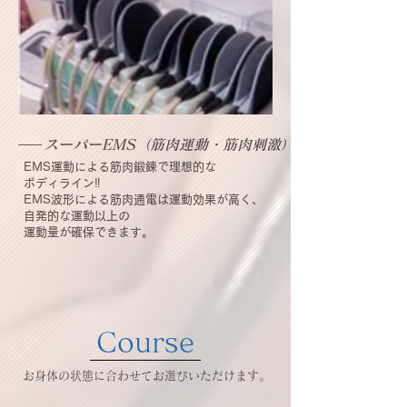
スーパーEMS（筋肉運動・筋肉刺激）
EMS運動による筋肉鍛錬で
理想的な
ボディライン‼
EMS波形による筋肉通電は
運動効果が高く、
自発的な運動以上の
運動量が
確保
できます。
​Course
​お身体の状態に合わせてお選びいただけます。