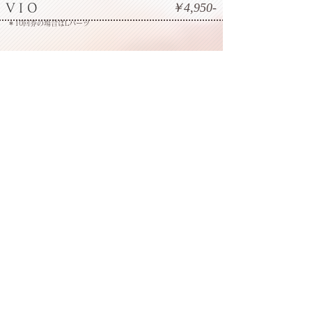
​￥4,950-
​V I O
＊10回券の場合はLパーツ
​￥4,950-
​顔全体(フェイシャルケア付き)
＊10回券の場合はLパーツ
​人気No.1
​全身脱毛 1(都度払い)
​￥25,300-
*顔全体、VIOを含む
​全身脱毛 Ⅱ(都度払い)
​￥21,780-
*顔全体またはVIO
​1回あたり￥22,000！
​全身脱毛 Ⅰ(10回券)
​￥220,000-
*顔全体、VIOを含む