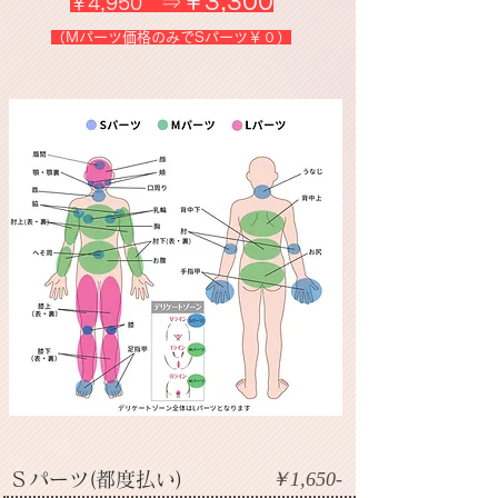
⇒￥3,300
￥4,950
（Mパーツ価格のみでSパーツ￥０）
​￥1,650-
S
パーツ(都度払い)