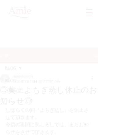
記事
BLOG
amieokayama
BLOG
2021年3月18日
読了時間: 1分
◎黄土よもぎ蒸し休止のお
お知らせ
知らせ◎
しばらくの間『よもぎ蒸し』を休止さ
せて頂きます。
今後の再開に関しましては、またお知
らせをさせて頂きます。