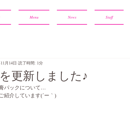
t
Menu
News
Staff
年11月14日
読了時間: 1分
を更新しました♪
膏パックについて…
紹介しています(´ー｀)